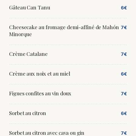
Gâteau Can Tanu
6€
Cheesecake au fromage demi-affiné de Mahón
7€
Minorque
Crème Catalane
7€
Crème aux noix et au miel
6€
Figues confites au vin doux
7€
Sorbet au citron
6€
Sorbet au citron avec cava ou gin
7€